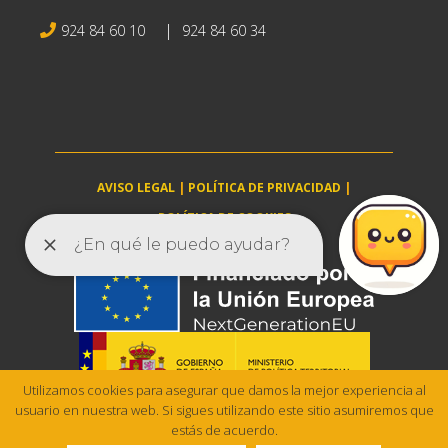
|
924 84 60 10
924 84 60 34
AVISO LEGAL
|
POLÍTICA DE PRIVACIDAD
|
POLÍTICA DE COOKIES
villanuevadelaserena.es © 2025
Utilizamos cookies para asegurar que damos la mejor experiencia al
usuario en nuestra web. Si sigues utilizando este sitio asumiremos que
estás de acuerdo.