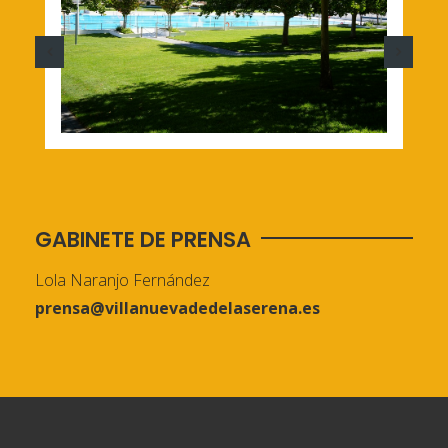
GABINETE DE PRENSA
Lola Naranjo Fernández
prensa@villanuevadedelaserena.es