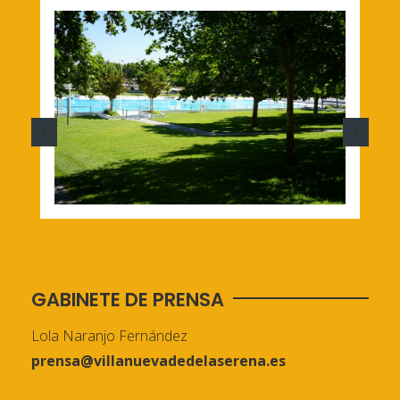
GABINETE DE PRENSA
Lola Naranjo Fernández
prensa@villanuevadedelaserena.es