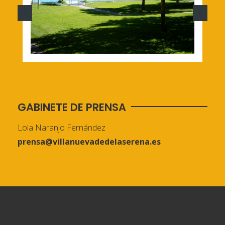
GABINETE DE PRENSA
Lola Naranjo Fernández
prensa@villanuevadedelaserena.es