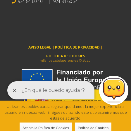
|
924 84 60 10
924 84 60 34
AVISO LEGAL
|
POLÍTICA DE PRIVACIDAD
|
POLÍTICA DE COOKIES
villanuevadelaserena.es © 2025
Utilizamos cookies para asegurar que damos la mejor experiencia al
usuario en nuestra web. Si sigues utilizando este sitio asumiremos que
estás de acuerdo.
Acepto la Política de Cookies
Política de Cookies