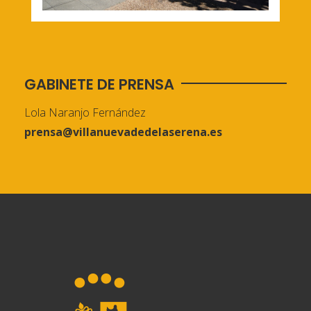
GABINETE DE PRENSA
Lola Naranjo Fernández
prensa@villanuevadedelaserena.es