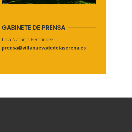
GABINETE DE PRENSA
Lola Naranjo Fernández
prensa@villanuevadedelaserena.es