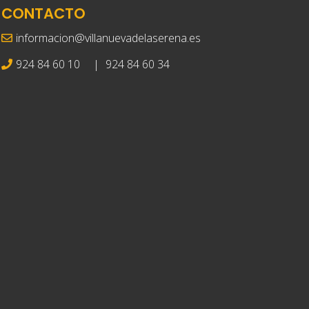
CONTACTO
informacion@villanuevadelaserena.es
924 84 60 10
|
924 84 60 34