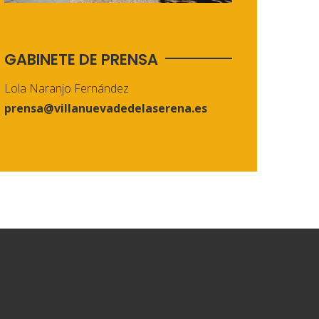
GABINETE DE PRENSA
Lola Naranjo Fernández
prensa@villanuevadedelaserena.es