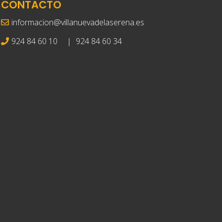
CONTACTO
informacion@villanuevadelaserena.es
924 84 60 10
|
924 84 60 34