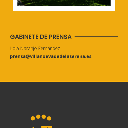
GABINETE DE PRENSA
Lola Naranjo Fernández
prensa@villanuevadedelaserena.es