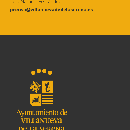
Lola Naranjo Fernández
prensa@villanuevadedelaserena.es