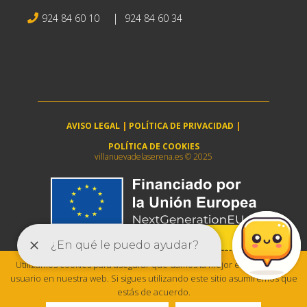
|
924 84 60 10
924 84 60 34
AVISO LEGAL
|
POLÍTICA DE PRIVACIDAD
|
POLÍTICA DE COOKIES
villanuevadelaserena.es © 2025
Utilizamos cookies para asegurar que damos la mejor experiencia al
usuario en nuestra web. Si sigues utilizando este sitio asumiremos que
estás de acuerdo.