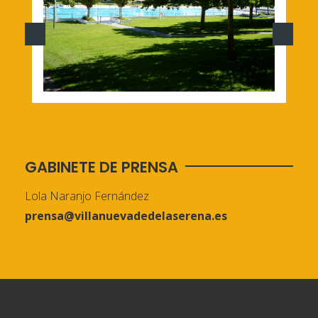
GABINETE DE PRENSA
Lola Naranjo Fernández
prensa@villanuevadedelaserena.es