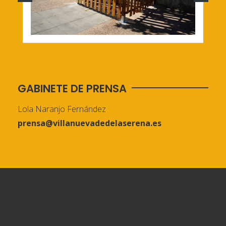
GABINETE DE PRENSA
Lola Naranjo Fernández
prensa@villanuevadedelaserena.es