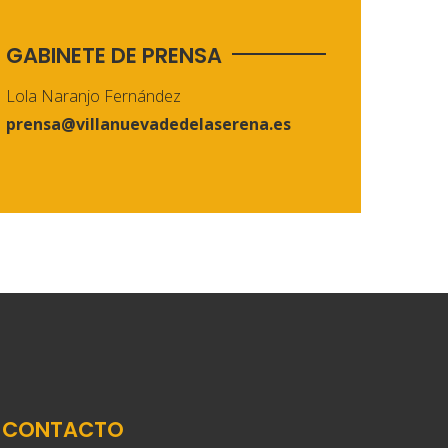
GABINETE DE PRENSA
Lola Naranjo Fernández
prensa@villanuevadedelaserena.es
CONTACTO