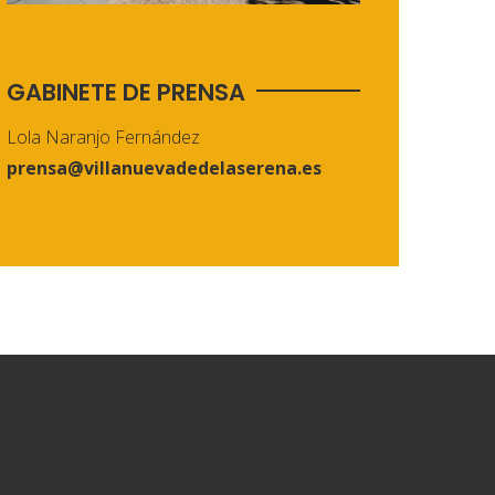
GABINETE DE PRENSA
Lola Naranjo Fernández
prensa@villanuevadedelaserena.es