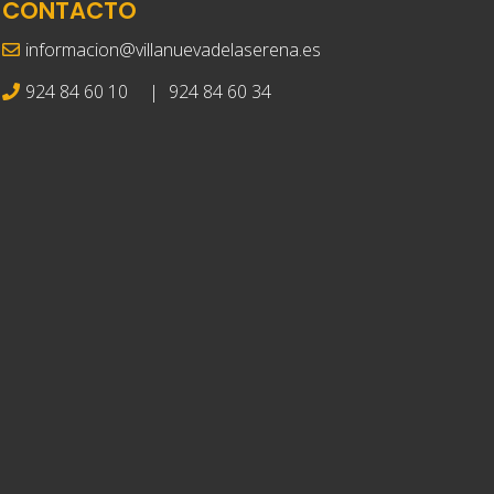
CONTACTO
informacion@villanuevadelaserena.es
924 84 60 10
|
924 84 60 34