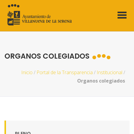
ORGANOS COLEGIADOS
Inicio
/
Portal de la Transparencia
/
Institucional
/
Organos colegiados
PLENO