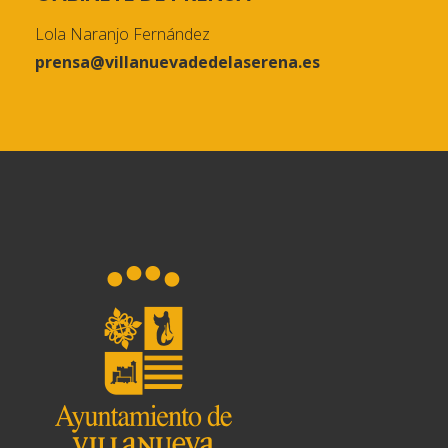
Lola Naranjo Fernández
prensa@villanuevadedelaserena.es