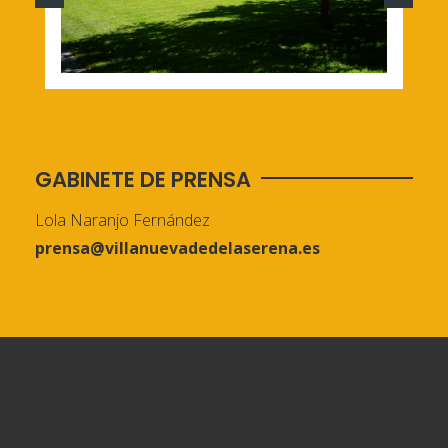
GABINETE DE PRENSA
Lola Naranjo Fernández
prensa@villanuevadedelaserena.es