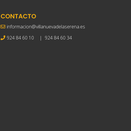
CONTACTO
informacion@villanuevadelaserena.es
924 84 60 10
|
924 84 60 34