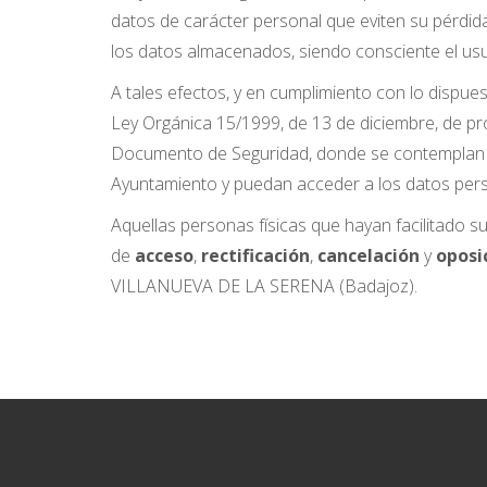
datos de carácter personal que eviten su pérdida
los datos almacenados, siendo consciente el usu
A tales efectos, y en cumplimiento con lo dispue
Ley Orgánica 15/1999, de 13 de diciembre, de pr
Documento de Seguridad, donde se contemplan di
Ayuntamiento y puedan acceder a los datos per
Aquellas personas físicas que hayan facilitado s
de
acceso
,
rectificación
,
cancelación
y
oposi
VILLANUEVA DE LA SERENA (Badajoz).