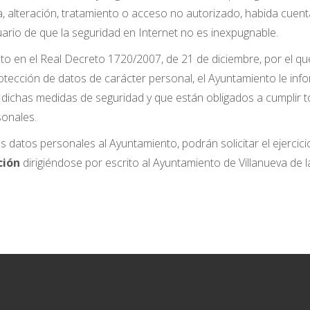
, alteración, tratamiento o acceso no autorizado, habida cuenta
ario de que la seguridad en Internet no es inexpugnable.
sto en el Real Decreto 1720/2007, de 21 de diciembre, por el q
otección de datos de carácter personal, el Ayuntamiento le inf
chas medidas de seguridad y que están obligados a cumplir to
sonales.
us datos personales al Ayuntamiento, podrán solicitar el ejerci
ción
dirigiéndose por escrito al Ayuntamiento de Villanueva de 